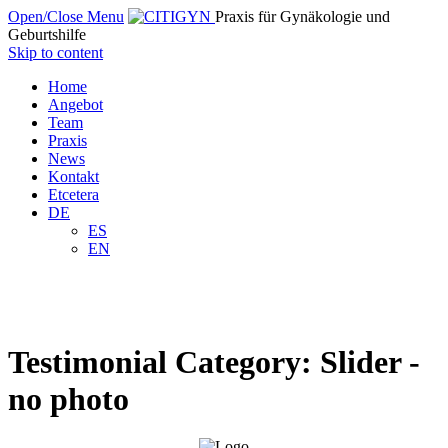
Open/Close Menu
Praxis für Gynäkologie und
Geburtshilfe
Skip to content
Home
Angebot
Team
Praxis
News
Kontakt
Etcetera
DE
ES
EN
Testimonial Category:
Slider -
no photo